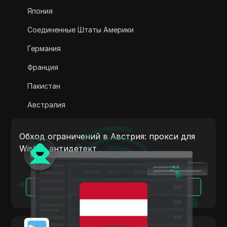
Adsterra
Япония
AliExpress
Соединенные Штаты Америки
Alipay Global
Германия
Amazon
Франция
Amazon DSP
Пакистан
Amazon Prime Video
Австралия
Apple Music
Индия
Apple Pay
Обход ограничений в Австрия: прокси для
Италия
Wish + антидетект
ASOS
Нидерланды
BestBuy
Вьетнам
Читать далее
Binance Pay
Португалия
Bing Ads
Аргентина
Cash App