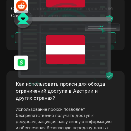
Payoneer
Обход ограничений в Австрия: прокси для
Cash App + антидетект
PayPal
Pinterest
Читать далее
Pinterest Ads
Poshmark
PropellerAds
Quora
Rakuten
Как использовать прокси для обхода
ограничений доступа в Австрии и
Reddit
других странах?
Reddit Ads
Использование прокси позволяет
Shopee
беспрепятственно получать доступ к
ресурсам, защищая вашу личную информацию
Shopify
и обеспечивая безопасную передачу данных.