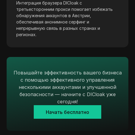
Интеграция браузера DICloak с
Skrill
третьесторонним прокси помогает избежать
обнаружения аккаунтов в Австрии,
Snapchat
обеспечивая анонимное серфинг и
SoundCloud
непрерывную связь в разных странах и
регионах.
Spotify
Square
Stripe
Повышайте эффективность вашего бизнеса
Taboola
с помощью эффективного управления
Target
несколькими аккаунтами и улучшенной
безопасности — начните с DICloak уже
Telegram
сегодня!
TikTok
Начать бесплатно
TikTok Ads
TransferWise