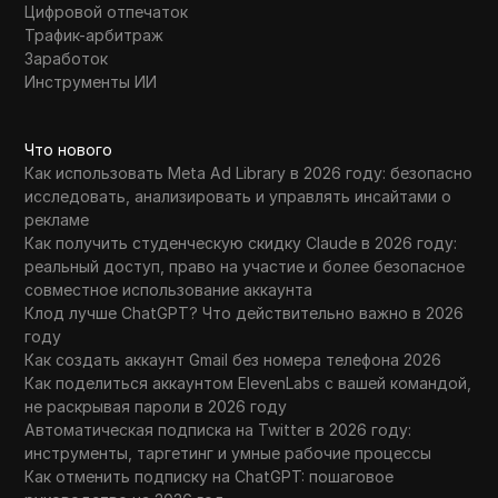
Цифровой отпечаток
WhatsApp Business
Трафик-арбитраж
Wish
Заработок
Инструменты ИИ
Yahoo Gemini
YouTube
Что нового
Как использовать Meta Ad Library в 2026 году: безопасно
YouTube Premium
исследовать, анализировать и управлять инсайтами о
Zalando
рекламе
Как получить студенческую скидку Claude в 2026 году:
Zelle
реальный доступ, право на участие и более безопасное
совместное использование аккаунта
Клод лучше ChatGPT? Что действительно важно в 2026
году
Как создать аккаунт Gmail без номера телефона 2026
Как поделиться аккаунтом ElevenLabs с вашей командой,
не раскрывая пароли в 2026 году
Автоматическая подписка на Twitter в 2026 году:
инструменты, таргетинг и умные рабочие процессы
Как отменить подписку на ChatGPT: пошаговое