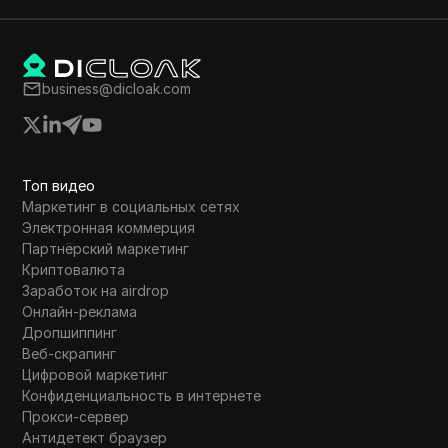
Tumblr
Twitch
business@dicloak.com
Twitter/X
Upwork
Venmo
Топ видео
Vimeo
Маркетинг в социальных сетях
Электронная коммерция
VKontakte
Партнёрский маркетинг
Криптовалюта
Walmart Marketplace
Заработок на airdrop
Wayfair
Онлайн-реклама
Дропшиппинг
WebMoney
Веб-скрапинг
Цифровой маркетинг
WeChat
Конфиденциальность в интернете
Прокси-сервер
Western Union
Антидетект браузер