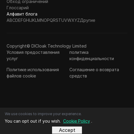
Обход ограничений
Глоссарий
Алфавит блога
A
B
C
D
E
F
G
H
I
J
K
L
M
N
O
P
Q
R
S
T
U
V
W
X
Y
Z
Другие
Copyright© DICloak Technology Limited
Условия предоставления
политика
услуг
конфиденциальности
Политике использования
Соглашение о возврата
файлов cookie
средств
We use cookies to improve your experience.
You can opt out if you wish.
Cookie Policy
.
Accept