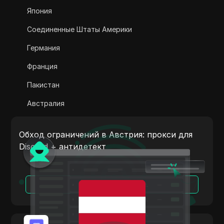
Adsterra
Япония
AliExpress
Соединенные Штаты Америки
Alipay Global
Германия
Amazon
Франция
Amazon DSP
Пакистан
Amazon Prime Video
Австралия
Apple Music
Индия
Apple Pay
Обход ограничений в Австрия: прокси для
Италия
Discord + антидетект
ASOS
Нидерланды
BestBuy
Вьетнам
Читать далее
Binance Pay
Португалия
Bing Ads
Аргентина
Cash App