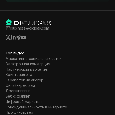
Tumblr
Twitch
Twitter/X
business@dicloak.com
Upwork
Venmo
Vimeo
Топ видео
Маркетинг в социальных сетях
VKontakte
Электронная коммерция
Партнёрский маркетинг
Walmart Marketplace
Криптовалюта
Wayfair
Заработок на airdrop
Онлайн-реклама
WebMoney
Дропшиппинг
Веб-скрапинг
WeChat
Цифровой маркетинг
Конфиденциальность в интернете
Western Union
Прокси-сервер