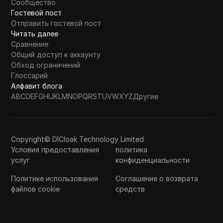
Сообщество
Гостевой пост
Отправить гостевой пост
Читать далее
Сравнение
Общий доступ к аккаунту
Обход ограничений
Глоссарий
Алфавит блога
A
B
C
D
E
F
G
H
I
J
K
L
M
N
O
P
Q
R
S
T
U
V
W
X
Y
Z
Другие
Copyright© DICloak Technology Limited
Условия предоставления
политика
услуг
конфиденциальности
Политике использования
Соглашение о возврата
файлов cookie
средств