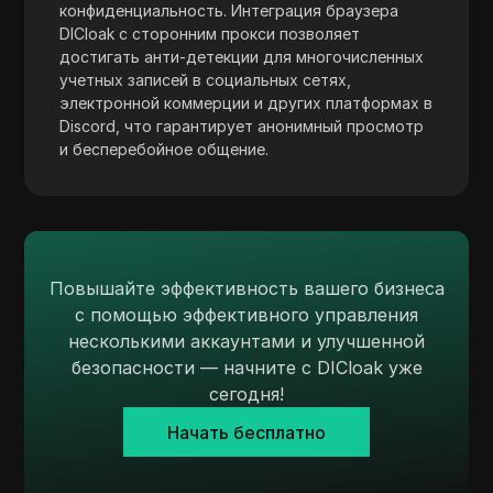
конфиденциальность. Интеграция браузера
Skrill
DICloak с сторонним прокси позволяет
достигать анти-детекции для многочисленных
Snapchat
учетных записей в социальных сетях,
SoundCloud
электронной коммерции и других платформах в
Discord, что гарантирует анонимный просмотр
Spotify
и бесперебойное общение.
Square
Stripe
Taboola
Повышайте эффективность вашего бизнеса
Target
с помощью эффективного управления
несколькими аккаунтами и улучшенной
Telegram
безопасности — начните с DICloak уже
TikTok
сегодня!
TikTok Ads
Начать бесплатно
TransferWise