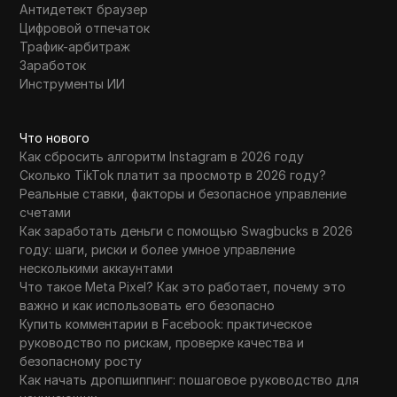
Антидетект браузер
WhatsApp Business
Цифровой отпечаток
Wish
Трафик-арбитраж
Заработок
Yahoo Gemini
Инструменты ИИ
YouTube
Что нового
YouTube Premium
Как сбросить алгоритм Instagram в 2026 году
Zalando
Сколько TikTok платит за просмотр в 2026 году?
Реальные ставки, факторы и безопасное управление
Zelle
счетами
Как заработать деньги с помощью Swagbucks в 2026
году: шаги, риски и более умное управление
несколькими аккаунтами
Что такое Meta Pixel? Как это работает, почему это
важно и как использовать его безопасно
Купить комментарии в Facebook: практическое
руководство по рискам, проверке качества и
безопасному росту
Как начать дропшиппинг: пошаговое руководство для