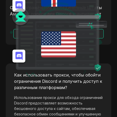
Payoneer
Обход ограничений в Соединенные Штаты
Америки: прокси для Discord + антидетект
PayPal
Pinterest
Читать далее
Pinterest Ads
Poshmark
PropellerAds
Quora
Rakuten
Как использовать прокси, чтобы обойти
ограничения Discord и получить доступ к
Reddit
различным платформам?
Reddit Ads
Использование прокси для обхода ограничений
Shopee
Discord предоставляет возможность
бесшовного доступа к сайтам, обеспечивая
Shopify
безопасное обмен сообщениями и улучшенную