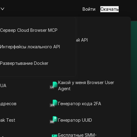
м
Войти
Скачать
Сервер Cloud Browser MCP
ных странах/
туп к аккаунту
Открытый API
Интерфейсы локального API
йс расширений
Развертывание Docker
Обход ограничений в
Какой у меня Browser User
 UA
Agent
Соединенное
Королевство
адресов
Великобритании и
Генератор кода 2FA
Северной Ирландии:
Читать далее
прокси для Outbrain +
ak Test
Генератор UUID
антидетект
Бесплатные SMM-