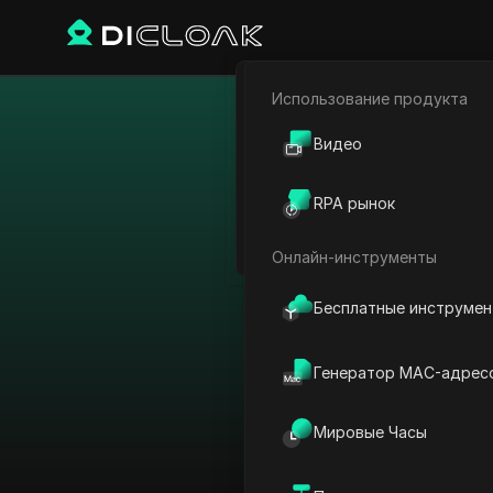
Использование продукта
Электронная коммерци
Обход огран
Видео
Партнёрский маркетинг
RPA рынок
Веб-паук
Онлайн-инструменты
Бесплатные инструме
Генератор MAC-адрес
Мировые Часы
Показать все