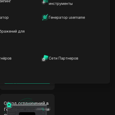
ейпинг
Обход ограничений в
инструменты
Швеция: прокси для
Outbrain +
атор
Генератор username
антидетект
Читать далее
бражений для
Обход ограничений в
тнёров
Сети Партнеров
Япония: прокси для
Outbrain +
антидетект
Читать далее
Обход ограничений в
Германия: прокси для