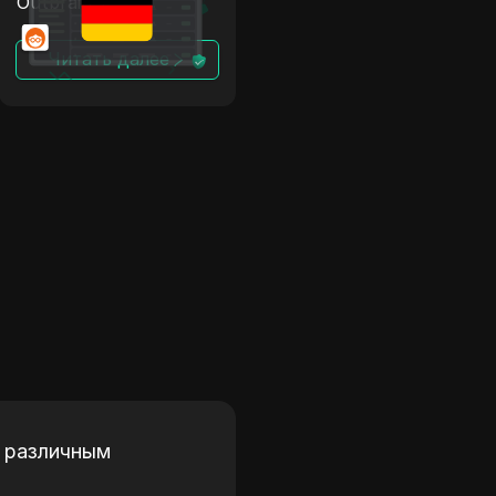
Outbrain +
антидетект
Читать далее
к различным