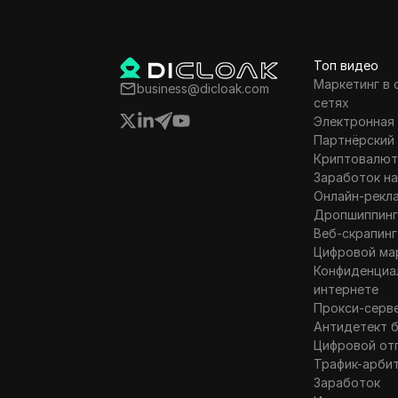
Instagram
Литва
Kakaotalk
Люксембург
Топ видео
Маркетинг в
business@dicloak.com
Lazada
Мальта
сетях
Электронная
Line
Мексика
Партнёрский
LinkedIn
Новая Зеландия
Криптовалют
Заработок на
Linkedin Ads
Норвегия
Онлайн-рекл
Дропшиппин
Media.net
Польша
Веб-скрапинг
Цифровой ма
Medium
Румыния
Конфиденциа
Mercari
интернете
Российская
Прокси-серв
Федерация
Neteller
Антидетект 
Словакия
Цифровой от
Netflix
Трафик-арби
Словения
Заработок
Newegg