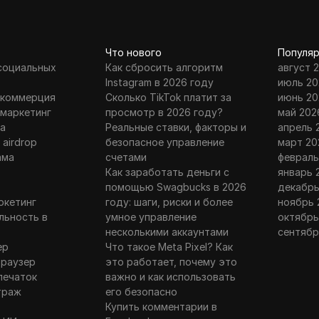
Что нового
Популяр
 социальных
Как сбросить алгоритм
август 
Instagram в 2026 году
июль 20
 коммерция
Сколько TikTok платит за
июнь 20
 маркетинг
просмотр в 2026 году?
май 202
а
Реальные ставки, факторы и
апрель 
 airdrop
безопасное управление
март 20
ама
счетами
февраль
г
Как заработать деньги с
январь 
помощью Swagbucks в 2026
декабрь
ркетинг
году: шаги, риски и более
ноябрь 
льность в
умное управление
октябрь
несколькими аккаунтами
сентябр
ер
Что такое Meta Pixel? Как
браузер
это работает, почему это
печаток
важно и как использовать
траж
его безопасно
Купить комментарии в