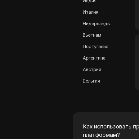
Индия
ASOS
Италия
BestBuy
Нидерланды
Binance Pay
Вьетнам
Bing Ads
Португалия
Cash App
Аргентина
ClickBank
Австрия
Coinbase
Бельгия
Criteo
Бразилия
Crunchyroll
Болгария
Crypto.com
Хорватия
Dailymotion
Как использовать пр
Кипр
платформам?
Deezer
Чехия