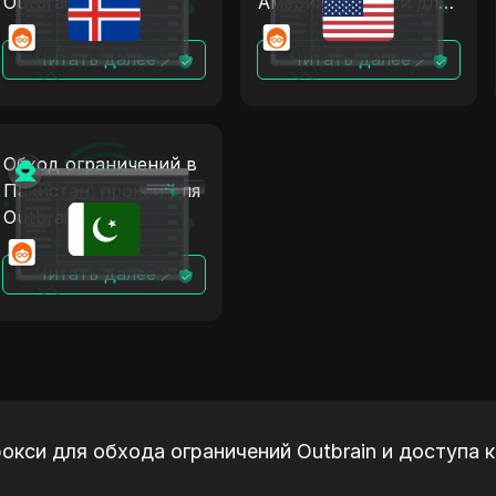
Outbrain +
Америки: прокси для
антидетект
Outbrain +
антидетект
Читать далее
Читать далее
Обход ограничений в
Пакистан: прокси для
Outbrain +
антидетект
Читать далее
окси для обхода ограничений Outbrain и доступа 