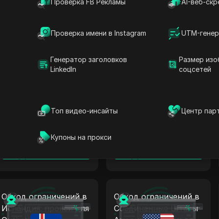
Проверка FB Рекламы
AI-веб-скр
Обход ограничений в
Обход ограничений в
Латвия: прокси для
Израиль: прокси для
Outbrain +
Outbrain +
Проверка имени в Instagram
UTM-генер
антидетект
антидетект
Читать далее
Читать далее
Генератор заголовков
Размер изо
LinkedIn
соцсетей
Обход ограничений в
Обход ограничений в
Топ видео-инсайты
Центр пар
Украина: прокси для
Канада: прокси для
Outbrain +
Outbrain +
антидетект
антидетект
Купоны на прокси
Читать далее
Читать далее
Обход ограничений в
Обход ограничений в
Исландия: прокси для
Соединенные Штаты