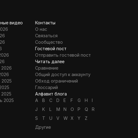
ные видео
Контакты
2026
О нас
26
Связаться
26
Сообщество
6
Гостевой пост
2026
Отправить гостевой пост
26
Читать далее
 2026
Сравнение
2026
Общий доступ к аккаунту
 2025
Обход ограничений
2025
Глоссарий
 2025
Алфавит блога
ь 2025
A
B
C
D
E
F
G
H
I
J
K
L
M
N
O
P
Q
R
S
T
U
V
W
X
Y
Z
Другие