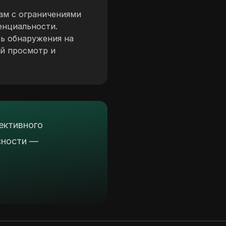
ам с ограничениями
енциальности.
ть обнаружения на
й просмотр и
ективного
сности —