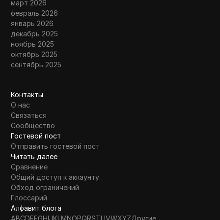
март 2026
февраль 2026
январь 2026
декабрь 2025
ноябрь 2025
октябрь 2025
сентябрь 2025
Контакты
О нас
Связаться
Сообщество
Гостевой пост
Отправить гостевой пост
Читать далее
Сравнение
Общий доступ к аккаунту
Обход ограничений
Глоссарий
Алфавит блога
A
B
C
D
E
F
G
H
I
J
K
L
M
N
O
P
Q
R
S
T
U
V
W
X
Y
Z
Другие