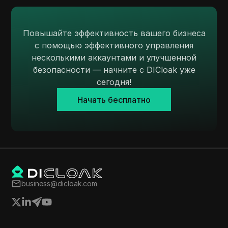
Payoneer
PayPal
Повышайте эффективность вашего бизнеса
с помощью эффективного управления
Pinterest
несколькими аккаунтами и улучшенной
Pinterest Ads
безопасности — начните с DICloak уже
сегодня!
Poshmark
Начать бесплатно
PropellerAds
Quora
Rakuten
Reddit
Reddit Ads
business@dicloak.com
Shopee
Shopify