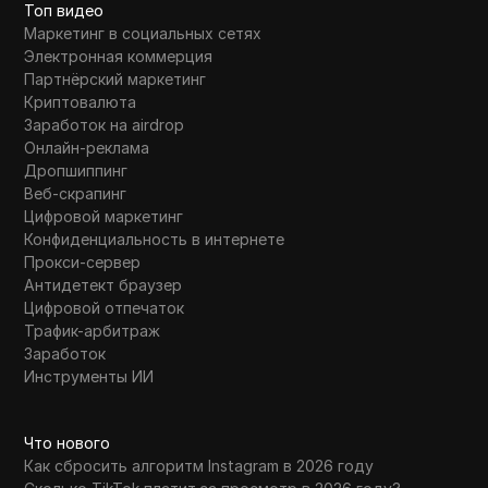
Топ видео
Skrill
Маркетинг в социальных сетях
Электронная коммерция
Snapchat
Партнёрский маркетинг
SoundCloud
Криптовалюта
Заработок на airdrop
Spotify
Онлайн-реклама
Дропшиппинг
Square
Веб-скрапинг
Цифровой маркетинг
Stripe
Конфиденциальность в интернете
Прокси-сервер
Taboola
Антидетект браузер
Target
Цифровой отпечаток
Трафик-арбитраж
Telegram
Заработок
Инструменты ИИ
TikTok
TikTok Ads
Что нового
TransferWise
Как сбросить алгоритм Instagram в 2026 году