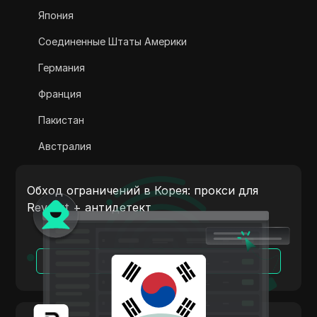
Adsterra
Япония
AliExpress
Соединенные Штаты Америки
Alipay Global
Германия
Amazon
Франция
Amazon DSP
Пакистан
Amazon Prime Video
Австралия
Apple Music
Индия
Apple Pay
Обход ограничений в Корея: прокси для
Италия
Revolut + антидетект
ASOS
Нидерланды
BestBuy
Вьетнам
Читать далее
Binance Pay
Португалия
Bing Ads
Аргентина
Cash App