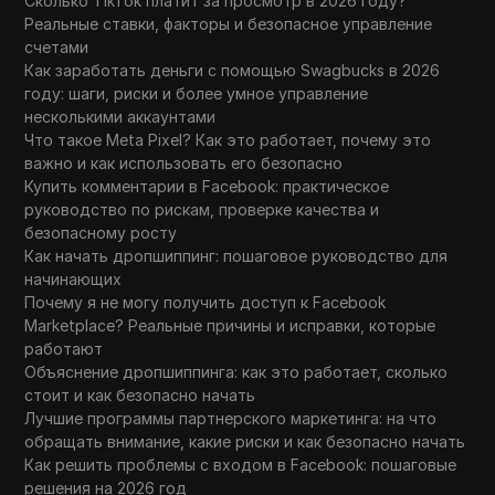
Сколько TikTok платит за просмотр в 2026 году?
Tumblr
Реальные ставки, факторы и безопасное управление
счетами
Twitch
Как заработать деньги с помощью Swagbucks в 2026
году: шаги, риски и более умное управление
Twitter/X
несколькими аккаунтами
Upwork
Что такое Meta Pixel? Как это работает, почему это
важно и как использовать его безопасно
Venmo
Купить комментарии в Facebook: практическое
руководство по рискам, проверке качества и
Vimeo
безопасному росту
Как начать дропшиппинг: пошаговое руководство для
VKontakte
начинающих
Почему я не могу получить доступ к Facebook
Walmart Marketplace
Marketplace? Реальные причины и исправки, которые
Wayfair
работают
Объяснение дропшиппинга: как это работает, сколько
WebMoney
стоит и как безопасно начать
Лучшие программы партнерского маркетинга: на что
WeChat
обращать внимание, какие риски и как безопасно начать
Как решить проблемы с входом в Facebook: пошаговые
Western Union
решения на 2026 год