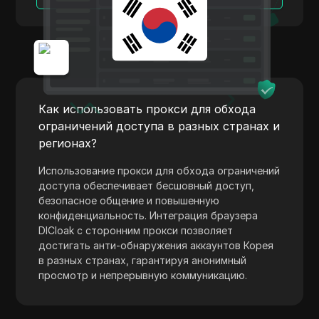
Норвегия
Linkedin Ads
Польша
Media.net
Румыния
Medium
Российская Федерация
Mercari
Как использовать прокси для обхода
Словакия
Neteller
ограничений доступа в разных странах и
Словения
регионах?
Netflix
Испания
Использование прокси для обхода ограничений
Newegg
доступа обеспечивает бесшовный доступ,
Швеция
безопасное общение и повышенную
OnlyFans
конфиденциальность. Интеграция браузера
Украина
Outbrain
DICloak с сторонним прокси позволяет
Соединенное Королевство Великобритании и
достигать анти-обнаружения аккаунтов Корея
Pandora
Северной Ирландии
в разных странах, гарантируя анонимный
просмотр и непрерывную коммуникацию.
Patreon
Payeer