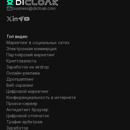
WhatsApp Business
business@dicloak.com
Wish
Yahoo Gemini
YouTube
Топ видео
Маркетинг в социальных сетях
YouTube Premium
Электронная коммерция
Партнёрский маркетинг
Zalando
Криптовалюта
Заработок на airdrop
Zelle
Онлайн-реклама
Дропшиппинг
Веб-скрапинг
Цифровой маркетинг
Конфиденциальность в интернете
Прокси-сервер
Антидетект браузер
Цифровой отпечаток
Трафик-арбитраж
Заработок