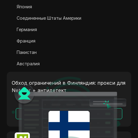
Adsterra
Япония
AliExpress
Соединенные Штаты Америки
Alipay Global
Германия
Amazon
Франция
Amazon DSP
Пакистан
Amazon Prime Video
Австралия
Apple Music
Индия
Apple Pay
Обход ограничений в Финляндия: прокси для
Италия
Neteller + антидетект
ASOS
Нидерланды
BestBuy
Вьетнам
Читать далее
Binance Pay
Португалия
Bing Ads
Аргентина
Cash App