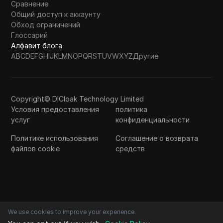
Сравнение
Общий доступ к аккаунту
Обход ограничений
Глоссарий
Алфавит блога
A
B
C
D
E
F
G
H
I
J
K
L
M
N
O
P
Q
R
S
T
U
V
W
X
Y
Z
Другие
Copyright© DICloak Technology Limited
Условия предоставления
политика
услуг
конфиденциальности
Политике использования
Соглашение о возврата
файлов cookie
средств
We use cookies to improve your experience.