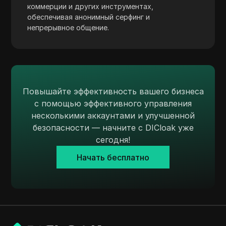
коммерции и других инструментах,
Tumblr
обеспечивая анонимный серфинг и
Twitch
непрерывное общение.
Twitter/X
Upwork
Venmo
Повышайте эффективность вашего бизнеса
Vimeo
с помощью эффективного управления
несколькими аккаунтами и улучшенной
VKontakte
безопасности — начните с DICloak уже
Walmart Marketplace
сегодня!
Начать бесплатно
Wayfair
WebMoney
WeChat
Western Union