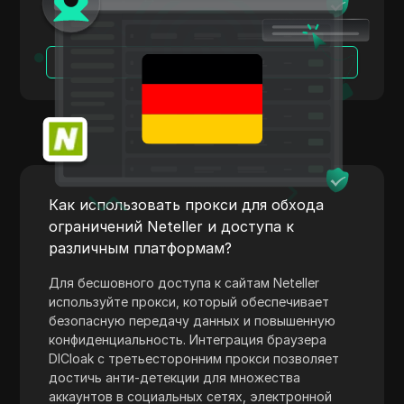
Skrill
Snapchat
Читать далее
SoundCloud
Spotify
Square
Stripe
Как использовать прокси для обхода
Taboola
ограничений Neteller и доступа к
различным платформам?
Target
Для бесшовного доступа к сайтам Neteller
Telegram
используйте прокси, который обеспечивает
TikTok
безопасную передачу данных и повышенную
конфиденциальность. Интеграция браузера
TikTok Ads
DICloak с третьесторонним прокси позволяет
достичь анти-детекции для множества
TransferWise
аккаунтов в социальных сетях, электронной