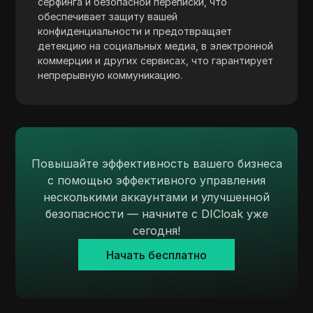
серфинга и безопасной переписки, что
TransferWise
обеспечивает защиту вашей
конфиденциальности и предотвращает
Tumblr
детекцию на социальных медиа, в электронной
Twitch
коммерции и других сервисах, что гарантирует
непрерывную коммуникацию.
Twitter/X
Upwork
Venmo
Vimeo
Повышайте эффективность вашего бизнеса
с помощью эффективного управления
VKontakte
несколькими аккаунтами и улучшенной
безопасности — начните с DICloak уже
Walmart Marketplace
сегодня!
Wayfair
Начать бесплатно
WebMoney
WeChat