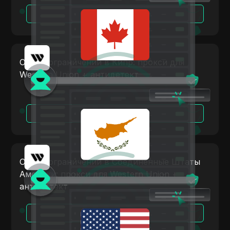
Новая Зеландия
LinkedIn
Читать далее
Норвегия
Linkedin Ads
Польша
Media.net
Румыния
Обход ограничений в Кипр: прокси для
Medium
Western Union + антидетект
Российская Федерация
Mercari
Словакия
Neteller
Читать далее
Словения
Netflix
Испания
Newegg
Швеция
Обход ограничений в Соединенные Штаты
OnlyFans
Америки: прокси для Western Union +
Украина
Outbrain
антидетект
Соединенное Королевство Великобритании и
Pandora
Северной Ирландии
Читать далее
Patreon