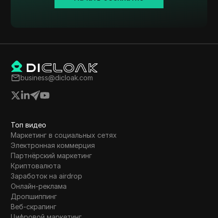
Shopify
Skrill
Snapchat
SoundCloud
business@dicloak.com
Spotify
Square
Stripe
Топ видео
Taboola
Маркетинг в социальных сетях
Электронная коммерция
Target
Партнёрский маркетинг
Криптовалюта
Telegram
Заработок на airdrop
Онлайн-реклама
TikTok
Дропшиппинг
TikTok Ads
Веб-скрапинг
Цифровой маркетинг