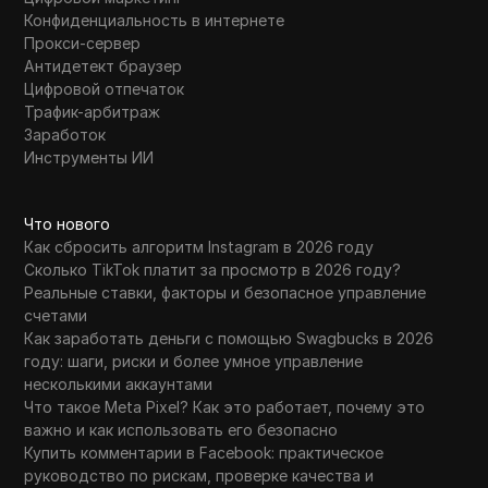
TransferWise
Конфиденциальность в интернете
Прокси-сервер
Tumblr
Антидетект браузер
Цифровой отпечаток
Twitch
Трафик-арбитраж
Twitter/X
Заработок
Инструменты ИИ
Upwork
Venmo
Что нового
Как сбросить алгоритм Instagram в 2026 году
Vimeo
Сколько TikTok платит за просмотр в 2026 году?
Реальные ставки, факторы и безопасное управление
VKontakte
счетами
Walmart Marketplace
Как заработать деньги с помощью Swagbucks в 2026
году: шаги, риски и более умное управление
Wayfair
несколькими аккаунтами
Что такое Meta Pixel? Как это работает, почему это
WebMoney
важно и как использовать его безопасно
Купить комментарии в Facebook: практическое
WeChat
руководство по рискам, проверке качества и