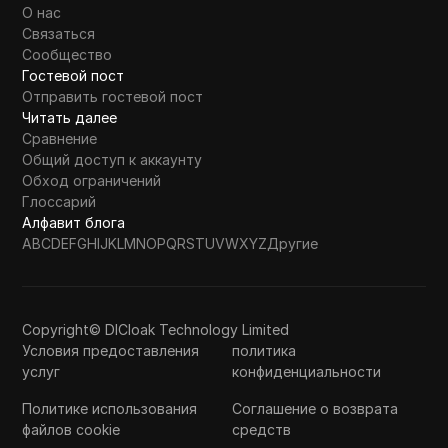
О нас
Связаться
Сообщество
Гостевой пост
Отправить гостевой пост
Читать далее
Сравнение
Общий доступ к аккаунту
Обход ограничений
Глоссарий
Алфавит блога
A
B
C
D
E
F
G
H
I
J
K
L
M
N
O
P
Q
R
S
T
U
V
W
X
Y
Z
Другие
Copyright© DICloak Technology Limited
Условия предоставления
политика
услуг
конфиденциальности
Политике использования
Соглашение о возврата
файлов cookie
средств