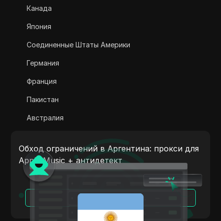
Канада
Adsterra
Япония
AliExpress
Соединенные Штаты Америки
Alipay Global
Германия
Amazon
Франция
Amazon DSP
Пакистан
Amazon Prime Video
Австралия
Apple Music
Индия
Apple Pay
Обход ограничений в Аргентина: прокси для
Италия
Apple Music + антидетект
ASOS
Нидерланды
BestBuy
Вьетнам
Читать далее
Binance Pay
Португалия
Bing Ads