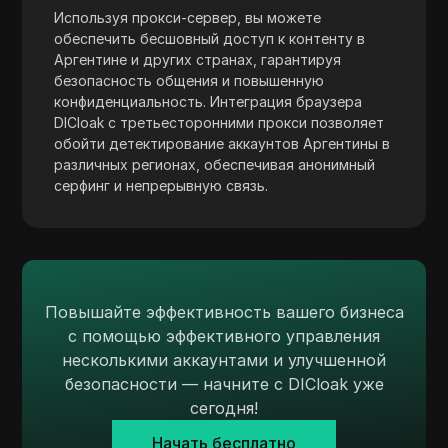
Payeer
Используя прокси-сервер, вы можете
обеспечить бесшовный доступ к контенту в
Payoneer
Аргентине и других странах, гарантируя
безопасность общения и повышенную
PayPal
конфиденциальность. Интеграция браузера
DICloak с третьесторонними прокси позволяет
Pinterest
обойти детектирование аккаунтов Аргентины в
различных регионах, обеспечивая анонимный
Pinterest Ads
серфинг и непрерывную связь.
Poshmark
PropellerAds
Quora
Повышайте эффективность вашего бизнеса
Rakuten
с помощью эффективного управления
Reddit
несколькими аккаунтами и улучшенной
безопасности — начните с DICloak уже
Reddit Ads
сегодня!
Shopee
Начать бесплатно