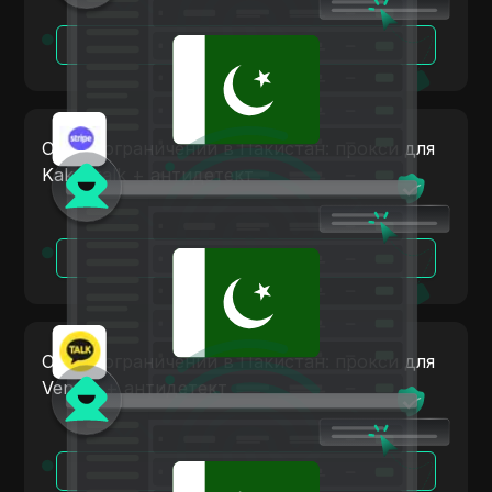
TransferWise
Читать далее
Tumblr
Twitch
Twitter/X
Обход ограничений в Пакистан: прокси для
Kakaotalk + антидетект
Upwork
Venmo
Vimeo
Читать далее
VKontakte
Walmart Marketplace
Обход ограничений в Пакистан: прокси для
Wayfair
Venmo + антидетект
WebMoney
WeChat
Читать далее