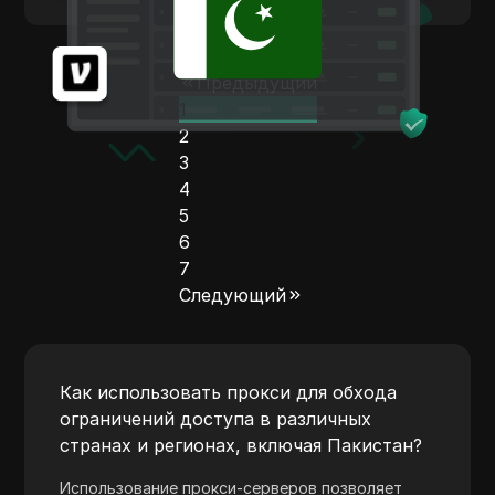
Western Union
WhatsApp Business
Предыдущий
Wish
1
Yahoo Gemini
2
3
YouTube
4
YouTube Premium
5
6
Zalando
7
Zelle
Следующий
Как использовать прокси для обхода
ограничений доступа в различных
странах и регионах, включая Пакистан?
Использование прокси-серверов позволяет