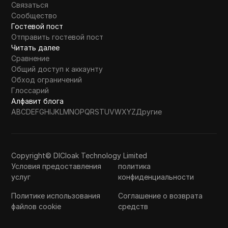
Связаться
Сообщество
Гостевой пост
Отправить гостевой пост
Читать далее
Сравнение
Общий доступ к аккаунту
Обход ограничений
Глоссарий
Алфавит блога
A
B
C
D
E
F
G
H
I
J
K
L
M
N
O
P
Q
R
S
T
U
V
W
X
Y
Z
Другие
Copyright© DICloak Technology Limited
Условия предоставления
политика
услуг
конфиденциальности
Политике использования
Соглашение о возврата
файлов cookie
средств