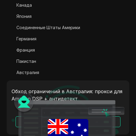
Канада
Adsterra
Япония
AliExpress
Соединенные Штаты Америки
Alipay Global
Германия
Amazon
Франция
Amazon DSP
Пакистан
Amazon Prime Video
Австралия
Apple Music
Индия
Apple Pay
Обход ограничений в Австралия: прокси для
Италия
Amazon DSP + антидетект
ASOS
Нидерланды
BestBuy
Вьетнам
Читать далее
Binance Pay
Португалия
Bing Ads