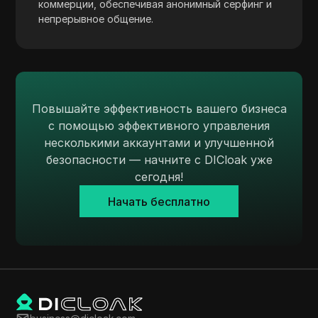
Western Union
коммерции, обеспечивая анонимный серфинг и
непрерывное общение.
WhatsApp Business
Wish
Yahoo Gemini
Повышайте эффективность вашего бизнеса
YouTube
с помощью эффективного управления
YouTube Premium
несколькими аккаунтами и улучшенной
безопасности — начните с DICloak уже
Zalando
сегодня!
Zelle
Начать бесплатно