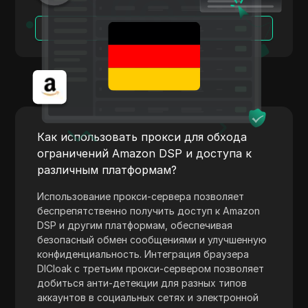
TransferWise
Читать далее
Tumblr
Twitch
Twitter/X
Upwork
Venmo
Как использовать прокси для обхода
ограничений Amazon DSP и доступа к
Vimeo
различным платформам?
VKontakte
Использование прокси-сервера позволяет
Walmart Marketplace
беспрепятственно получить доступ к Amazon
DSP и другим платформам, обеспечивая
Wayfair
безопасный обмен сообщениями и улучшенную
конфиденциальность. Интеграция браузера
WebMoney
DICloak с третьим прокси-сервером позволяет
добиться анти-детекции для разных типов
WeChat
аккаунтов в социальных сетях и электронной