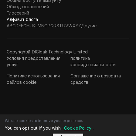
Общий доступ к аккаунту
Обход ограничений
Глоссарий
Алфавит блога
A
B
C
D
E
F
G
H
I
J
K
L
M
N
O
P
Q
R
S
T
U
V
W
X
Y
Z
Другие
Copyright© DICloak Technology Limited
Условия предоставления
политика
услуг
конфиденциальности
Политике использования
Соглашение о возврата
файлов cookie
средств
We use cookies to improve your experience.
You can opt out if you wish.
Cookie Policy
.